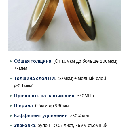
Общая толщина
: (От 10мкм до больше 100мкм)
±3мкм
Толщина слоя ПИ
: (≥2мкм) + медный слой
(≥0.1мкм)
Прочность на растяжение
: ≥30МПа
Ширина
: 0.5мм до 990мм
Кэффицент удлинения
: ≥30% мин
Упаковка
: рулон (D30), лист, 76мм съемный