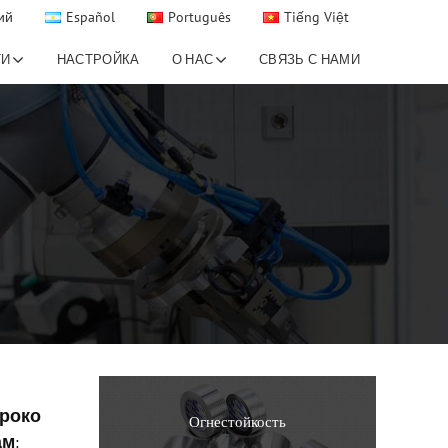
ий
Español
Português
Tiếng Việt
ТИ
НАСТРОЙКА
О НАС
СВЯЗЬ С НАМИ
роко
Огнестойкость
ам
: