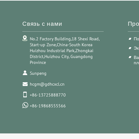
Связь с нами
Про
No.2 Factory Building,18 Shexi Road,
По
Start-up Zone,China-South Korea
Эк
Huizhou Industrial Park,Zhongkai
District,Huizhou City, Guangdong
Ва
Province
пл
Sunpeng
hcgm@gdhcxcl.cn
+86-13725888770
+86-19868555566