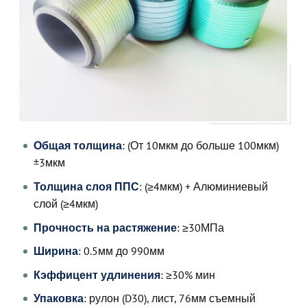
Общая толщина
: (От 10мкм до больше 100мкм)
±3мкм
Толщина слоя ППС
: (≥4мкм) + Алюминиевый
слой (≥4мкм)
Прочность на растяжение
: ≥30МПа
Ширина
: 0.5мм до 990мм
Кэффицент удлинения
: ≥30% мин
Упаковка
: рулон (D30), лист, 76мм съемный