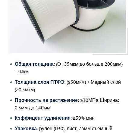
Общая толщина
: (От 55мкм до больше 200мкм)
±5мкм
Толщина слоя ПТФЭ
: (≥50мкм) + Медный слой
(≥0.5мкм)
Прочность на растяжение
: ≥30МПа Ширина:
0.5мм до 140мм
Кэффицент удлинения
: ≥30% мин
Упаковка
: рулон (D30), лист, 76мм съемный